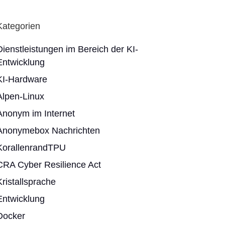
Kategorien
Dienstleistungen im Bereich der KI-
Entwicklung
KI-Hardware
Alpen-Linux
Anonym im Internet
Anonymebox Nachrichten
KorallenrandTPU
CRA Cyber Resilience Act
Kristallsprache
Entwicklung
Docker