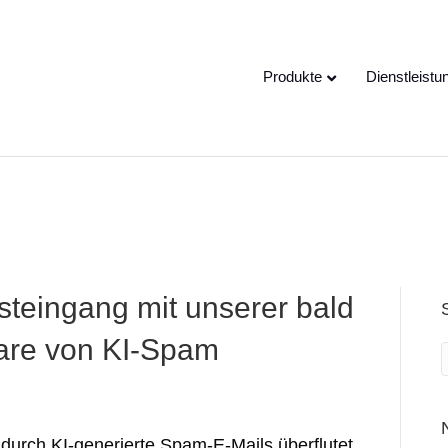
e speaking a different
EN
hange to:
Produkte
Dienstleistu
steingang mit unserer bald
are von KI-Spam
rch KI-generierte Spam-E-Mails überflutet.