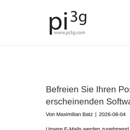
We've detected you might b
language. Do you want to c
Befreien Sie Ihren Po
erscheinenden Softw
Von
Maximilian Batz
|
2026-08-04
Unsere E-Mails werden zunehmend du