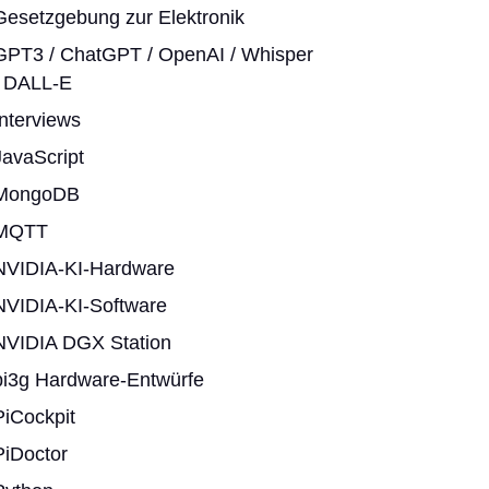
Gesetzgebung zur Elektronik
GPT3 / ChatGPT / OpenAI / Whisper
/ DALL-E
Interviews
JavaScript
MongoDB
MQTT
NVIDIA-KI-Hardware
NVIDIA-KI-Software
NVIDIA DGX Station
pi3g Hardware-Entwürfe
PiCockpit
PiDoctor