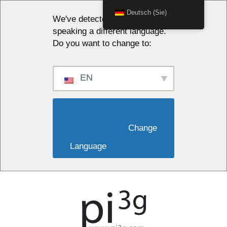
Deutsch (Sie)
We've detected you might be
speaking a different language.
Do you want to change to:
EN
                        Change 
Language                    