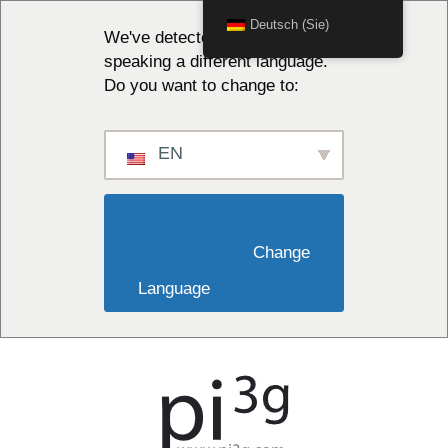
Deutsch (Sie)
We've detected you might be
speaking a different language.
Do you want to change to:
EN
                        Change 
Language                    