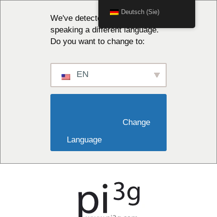
Deutsch (Sie)
We've detected you might be
speaking a different language.
Do you want to change to:
EN
                        Change 
Language                    