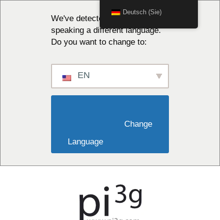
Deutsch (Sie)
We've detected you might be
speaking a different language.
Do you want to change to:
EN
                        Change 
Language                    