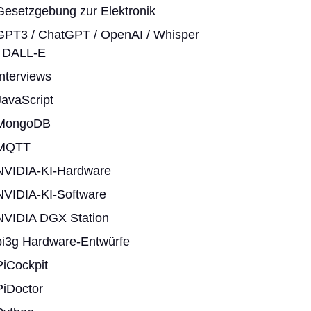
Gesetzgebung zur Elektronik
GPT3 / ChatGPT / OpenAI / Whisper
/ DALL-E
Interviews
JavaScript
MongoDB
MQTT
NVIDIA-KI-Hardware
NVIDIA-KI-Software
NVIDIA DGX Station
pi3g Hardware-Entwürfe
PiCockpit
PiDoctor