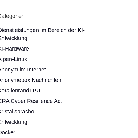
Kategorien
Dienstleistungen im Bereich der KI-
Entwicklung
KI-Hardware
Alpen-Linux
Anonym im Internet
Anonymebox Nachrichten
KorallenrandTPU
CRA Cyber Resilience Act
Kristallsprache
Entwicklung
Docker