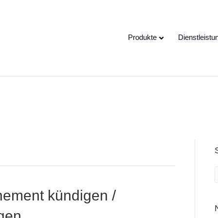
e speaking a different
EN
hange to:
Produkte
Dienstleistu
ement kündigen /
gen