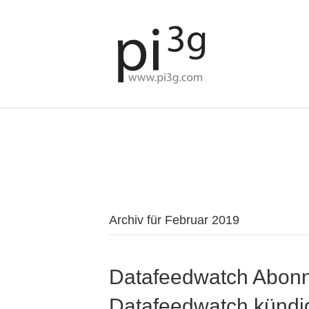
We've detected you might b
language. Do you want to c
Archiv für Februar 2019
Datafeedwatch Abonn
Datafeedwatch kündi