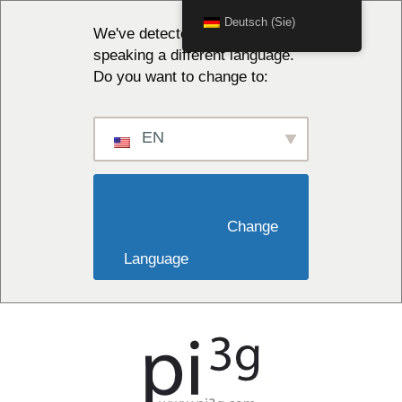
Deutsch (Sie)
We've detected you might be
speaking a different language.
Do you want to change to:
EN
                        Change 
Language                    