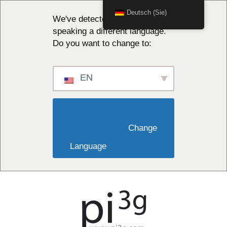
Deutsch (Sie)
We've detected you might be
speaking a different language.
Do you want to change to:
EN
                        Change 
Language                    