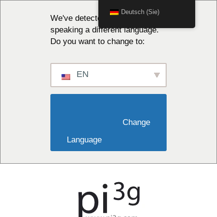
Deutsch (Sie)
We've detected you might be
speaking a different language.
Do you want to change to:
EN
                        Change 
Language                    