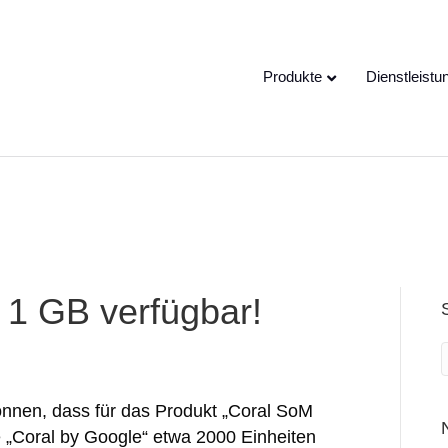
e speaking a different
EN
hange to:
Produkte
Dienstleistu
 1 GB verfügbar!
können, dass für das Produkt „Coral SoM
 „Coral by Google“ etwa 2000 Einheiten