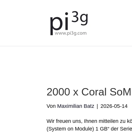
We've detected you might b
language. Do you want to c
2000 x Coral SoM
Von
Maximilian Batz
|
2026-05-14
Wir freuen uns, Ihnen mitteilen zu 
(System on Module) 1 GB“ der Serie