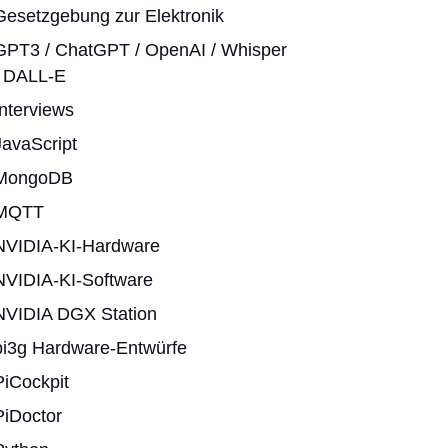
Gesetzgebung zur Elektronik
GPT3 / ChatGPT / OpenAI / Whisper
/ DALL-E
Interviews
JavaScript
MongoDB
MQTT
NVIDIA-KI-Hardware
NVIDIA-KI-Software
NVIDIA DGX Station
pi3g Hardware-Entwürfe
PiCockpit
PiDoctor