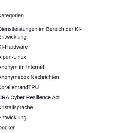
Kategorien
Dienstleistungen im Bereich der KI-
Entwicklung
KI-Hardware
Alpen-Linux
Anonym im Internet
Anonymebox Nachrichten
KorallenrandTPU
CRA Cyber Resilience Act
Kristallsprache
Entwicklung
Docker