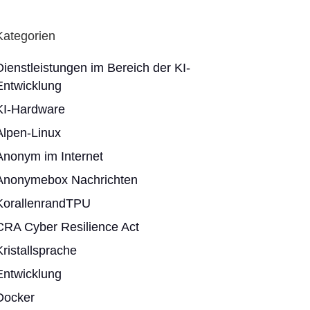
Kategorien
Dienstleistungen im Bereich der KI-
Entwicklung
KI-Hardware
Alpen-Linux
Anonym im Internet
Anonymebox Nachrichten
KorallenrandTPU
CRA Cyber Resilience Act
Kristallsprache
Entwicklung
Docker