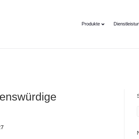
e speaking a different
EN
hange to:
Produkte
Dienstleistu
uenswürdige
27