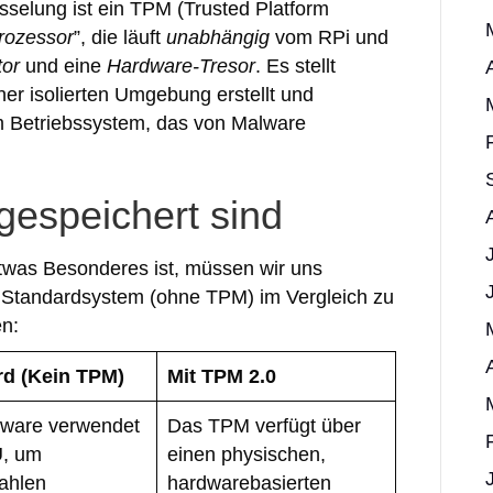
elung ist ein TPM (Trusted Platform
rozessor
”, die läuft
unabhängig
vom RPi und
tor
und eine
Hardware-Tresor
. Es stellt
iner isolierten Umgebung erstellt und
m Betriebssystem, das von Malware
gespeichert sind
was Besonderes ist, müssen wir uns
 Standardsystem (ohne TPM) im Vergleich zu
n:
rd (Kein TPM)
Mit TPM 2.0
tware verwendet
Das TPM verfügt über
U, um
einen physischen,
zahlen
hardwarebasierten