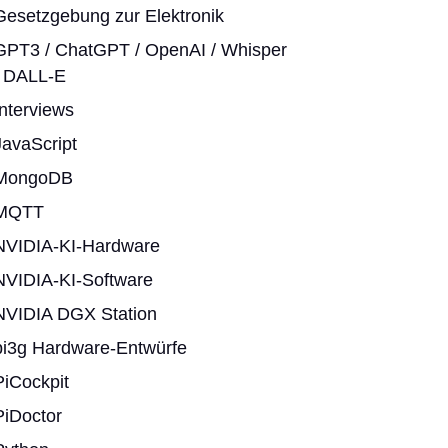
Gesetzgebung zur Elektronik
GPT3 / ChatGPT / OpenAI / Whisper
/ DALL-E
Interviews
JavaScript
MongoDB
MQTT
NVIDIA-KI-Hardware
NVIDIA-KI-Software
NVIDIA DGX Station
pi3g Hardware-Entwürfe
PiCockpit
PiDoctor