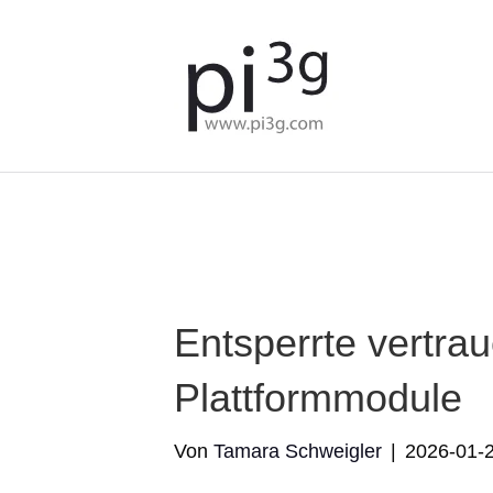
We've detected you might b
language. Do you want to c
Entsperrte vertra
Plattformmodule
Von
Tamara Schweigler
|
2026-01-