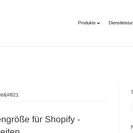
e speaking a different
EN
hange to:
Produkte
Dienstleistu
ize&#821
ngröße für Shopify -
eiten