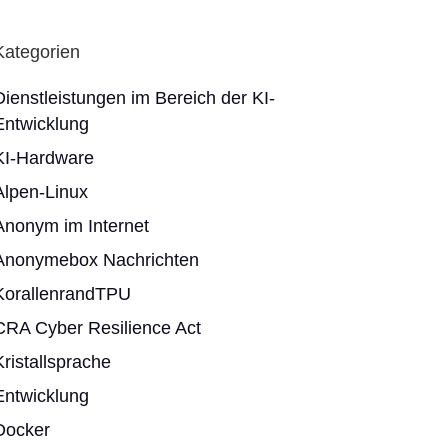
Kategorien
Dienstleistungen im Bereich der KI-
Entwicklung
KI-Hardware
Alpen-Linux
Anonym im Internet
Anonymebox Nachrichten
KorallenrandTPU
CRA Cyber Resilience Act
Kristallsprache
Entwicklung
Docker