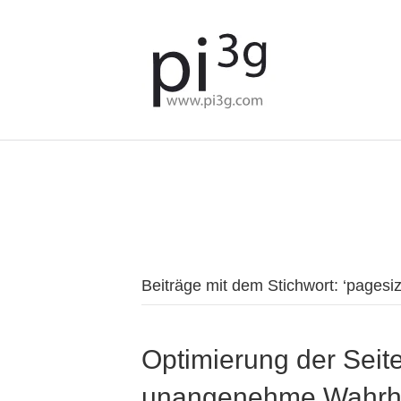
We've detected you might b
language. Do you want to c
Beiträge mit dem Stichwort: ‘pages
Optimierung der Seite
unangenehme Wahrh