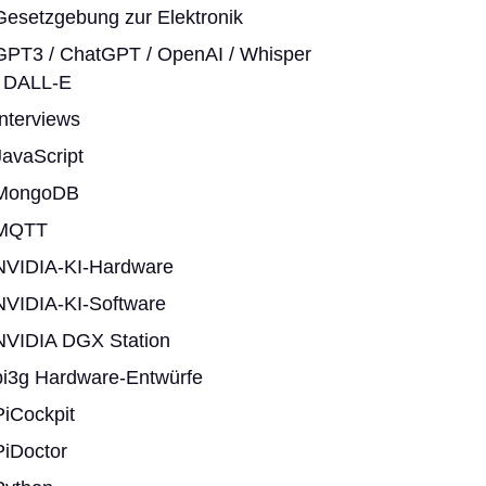
Gesetzgebung zur Elektronik
GPT3 / ChatGPT / OpenAI / Whisper
/ DALL-E
Interviews
JavaScript
MongoDB
MQTT
NVIDIA-KI-Hardware
NVIDIA-KI-Software
NVIDIA DGX Station
pi3g Hardware-Entwürfe
PiCockpit
PiDoctor