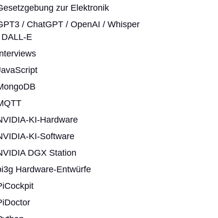
Gesetzgebung zur Elektronik
GPT3 / ChatGPT / OpenAI / Whisper
/ DALL-E
Interviews
JavaScript
MongoDB
MQTT
NVIDIA-KI-Hardware
NVIDIA-KI-Software
NVIDIA DGX Station
pi3g Hardware-Entwürfe
PiCockpit
PiDoctor