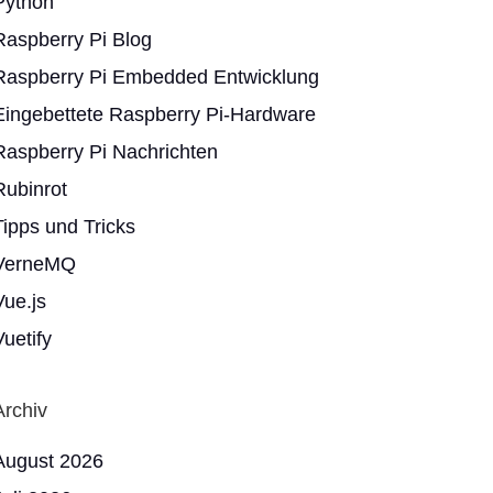
Python
Raspberry Pi Blog
Raspberry Pi Embedded Entwicklung
Eingebettete Raspberry Pi-Hardware
Raspberry Pi Nachrichten
Rubinrot
Tipps und Tricks
VerneMQ
Vue.js
Vuetify
Archiv
August 2026