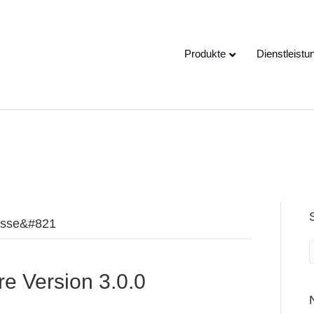
e speaking a different
EN
hange to:
Produkte
Dienstleistu
resse&#821
 Version 3.0.0