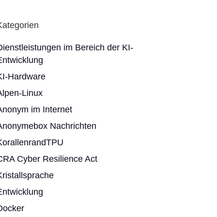
Kategorien
Dienstleistungen im Bereich der KI-
Entwicklung
KI-Hardware
Alpen-Linux
Anonym im Internet
Anonymebox Nachrichten
KorallenrandTPU
CRA Cyber Resilience Act
Kristallsprache
Entwicklung
Docker