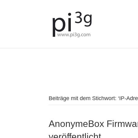
We've detected you might b
language. Do you want to c
Beiträge mit dem Stichwort: ‘IP-Ad
AnonymeBox Firmware
veröffentlicht