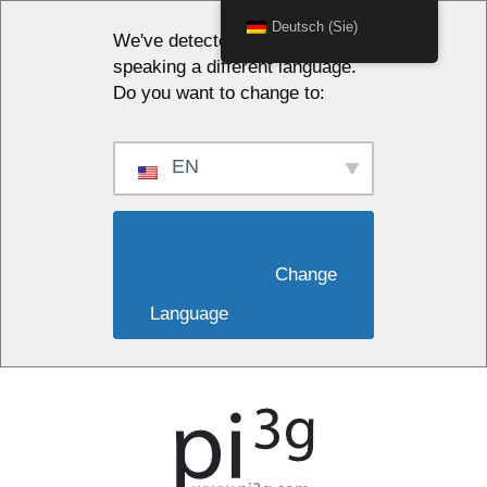
Deutsch (Sie)
We've detected you might be
speaking a different language.
Do you want to change to:
EN
                        Change 
Language                    