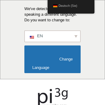
Deutsch (Sie)
We've detected you might be
speaking a different language.
Do you want to change to:
EN
                        Change 
Language                    