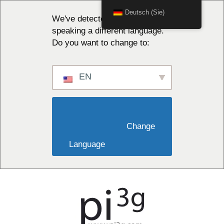
Deutsch (Sie)
We've detected you might be
speaking a different language.
Do you want to change to:
EN
                        Change 
Language                    