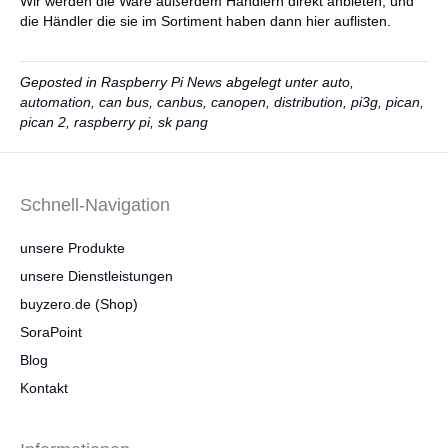
Wir werden die Ware außerdem Händlern direkt anbieten, und
die Händler die sie im Sortiment haben dann hier auflisten.
Geposted in
Raspberry Pi News
abgelegt unter
auto
,
automation
,
can bus
,
canbus
,
canopen
,
distribution
,
pi3g
,
pican
,
pican 2
,
raspberry pi
,
sk pang
Schnell-Navigation
unsere Produkte
unsere Dienstleistungen
buyzero.de (Shop)
SoraPoint
Blog
Kontakt