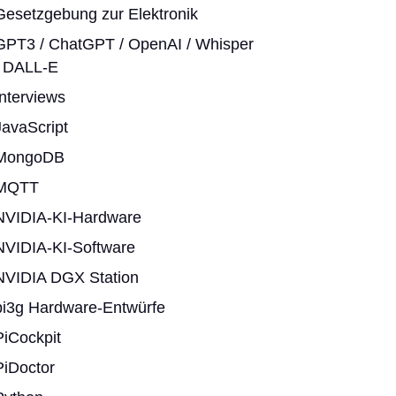
Gesetzgebung zur Elektronik
GPT3 / ChatGPT / OpenAI / Whisper
/ DALL-E
Interviews
JavaScript
MongoDB
MQTT
NVIDIA-KI-Hardware
NVIDIA-KI-Software
NVIDIA DGX Station
pi3g Hardware-Entwürfe
PiCockpit
PiDoctor