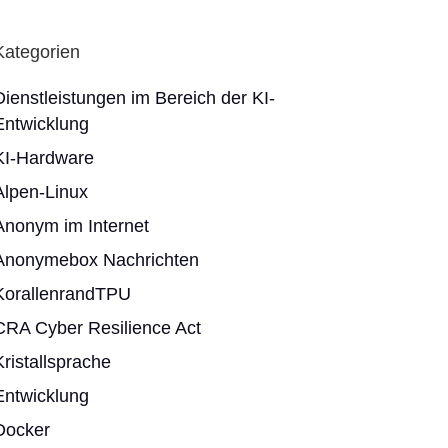
Kategorien
Dienstleistungen im Bereich der KI-
Entwicklung
KI-Hardware
Alpen-Linux
Anonym im Internet
Anonymebox Nachrichten
KorallenrandTPU
CRA Cyber Resilience Act
Kristallsprache
Entwicklung
Docker