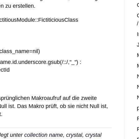
zu erstellen.
titiousModule::FictiticiousClass
class_name=nil)
e.id.underscore.gsub(/::/,"_") :
ctId
sprünglichen Makroaufruf auf die zweite
l ist. Das Makro prüft, ob sie nicht Null ist,
.
egt unter
collection name
,
crystal
,
crystal