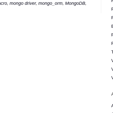
cro
,
mongo driver
,
mongo_orm
,
MongoDB
,