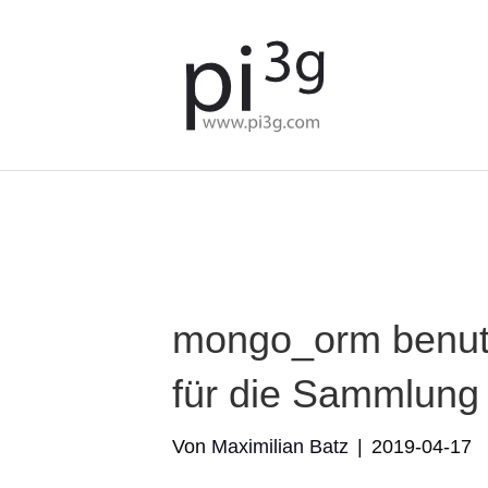
We've detected you might b
language. Do you want to c
mongo_orm benutz
für die Sammlung
Von
Maximilian Batz
|
2019-04-17