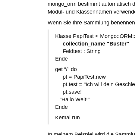
mongo_orm bestimmt automatisch d
Modul- und Klassennamen verwendet
Wenn Sie Ihre Sammlung benennen m
Klasse PapiTest < Mongo::ORM
collection_name "Buster"
Feldtest : String
Ende
get "/" do
pt = PapiTest.new
pt.test = "Ich will dein Geschle
pt.save!
"Hallo Welt!"
Ende
Kemal.run
In meinem Beispiel wird die Samm