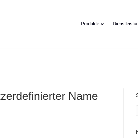
e speaking a different
EN
hange to:
Produkte
Dienstleistu
erdefinierter Name