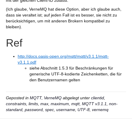
mit der gleichen Client-ID zulässt.
(Ich glaube, VerneMQ hat diese Option, aber ich glaube auch,
dass sie veraltet ist; auf jeden Fall ist es besser, sie nicht zu
berücksichtigen, um mit anderen Brokern kompatibel zu
bleiben).
Ref
http://docs.oasis-open.org/mqtt/mqtt/v3.1.1/mqtt-
v3.1.1.pdf
siehe Abschnitt 1.5.3 für Beschränkungen für
generische UTF-8-kodierte Zeichenketten, die für
den Benutzernamen gelten
Geposted in
MQTT
,
VerneMQ
abgelegt unter
clientid
,
constraints
,
limits
,
max
,
maximum
,
mqtt
,
MQTT v3.1.1
,
non-
standard
,
password
,
spec
,
username
,
UTF-8
,
vernemq