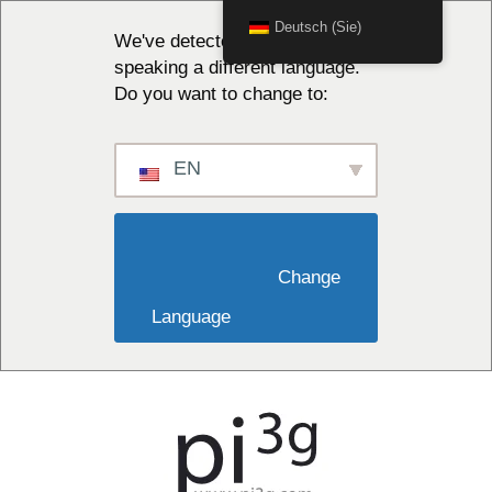
Deutsch (Sie)
We've detected you might be
speaking a different language.
Do you want to change to:
EN
                        Change 
Language                    