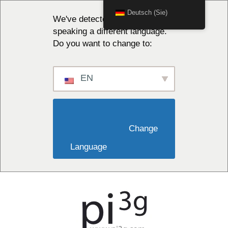
Deutsch (Sie)
We've detected you might be
speaking a different language.
Do you want to change to:
EN
                        Change 
Language                    