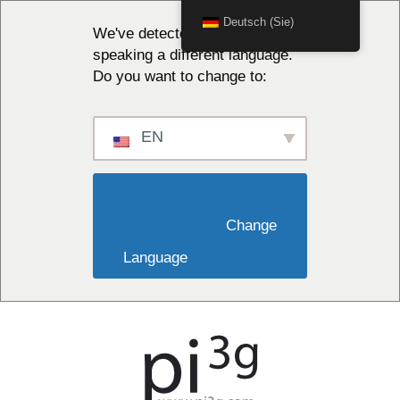
Deutsch (Sie)
We've detected you might be
speaking a different language.
Do you want to change to:
EN
                        Change 
Language                    