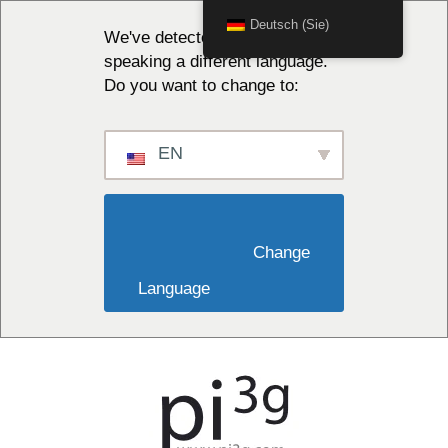
Deutsch (Sie)
We've detected you might be
speaking a different language.
Do you want to change to:
EN
                        Change 
Language                    