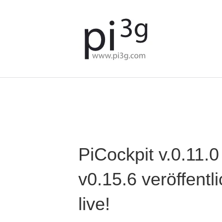
We've detected you might b
language. Do you want to c
PiCockpit v.0.11.0 
v0.15.6 veröffentl
live!