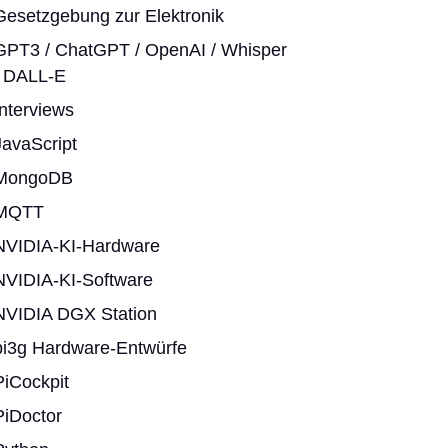
Gesetzgebung zur Elektronik
GPT3 / ChatGPT / OpenAI / Whisper
/ DALL-E
Interviews
JavaScript
MongoDB
MQTT
NVIDIA-KI-Hardware
NVIDIA-KI-Software
NVIDIA DGX Station
pi3g Hardware-Entwürfe
PiCockpit
PiDoctor