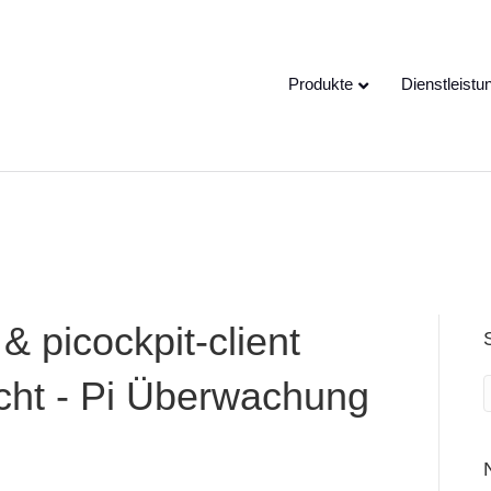
e speaking a different
EN
hange to:
Produkte
Dienstleistu
& picockpit-client
icht - Pi Überwachung