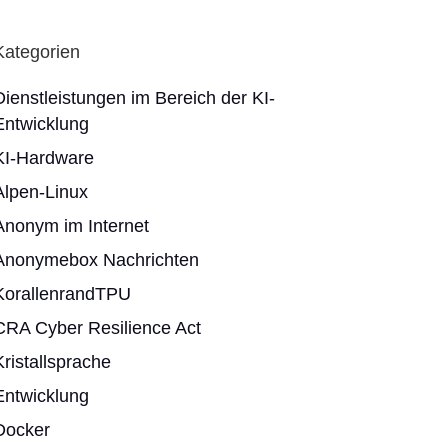
Kategorien
Dienstleistungen im Bereich der KI-
Entwicklung
KI-Hardware
Alpen-Linux
Anonym im Internet
Anonymebox Nachrichten
KorallenrandTPU
CRA Cyber Resilience Act
Kristallsprache
Entwicklung
Docker